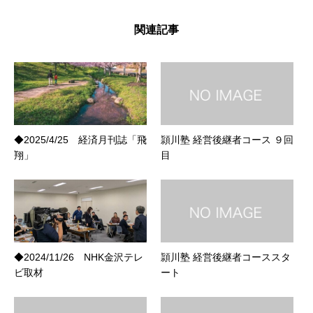
関連記事
◆2025/4/25 経済月刊誌「飛
頴川塾 経営後継者コース ９回
翔」
目
◆2024/11/26 NHK金沢テレ
頴川塾 経営後継者コーススタ
ビ取材
ート