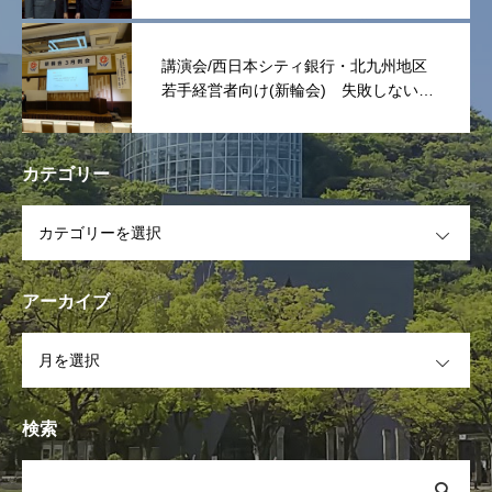
講演会/西日本シティ銀行・北九州地区
若手経営者向け(新輪会) 失敗しない次
世代リーダーは「捨てる事」
カテゴリー
OPEN
アーカイブ
OPEN
検索