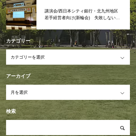
講演会/西日本シティ銀行・北九州地区
若手経営者向け(新輪会) 失敗しない次
世代リーダーは「捨てる事」
カテゴリー
OPEN
アーカイブ
OPEN
検索