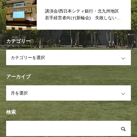
講演会/西日本シティ銀行・北九州地区
若手経営者向け(新輪会) 失敗しない次
世代リーダーは「捨てる事」
カテゴリー
OPEN
アーカイブ
OPEN
検索