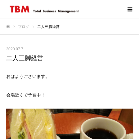
ブログ
二人三脚経営
ホーム
2020.07.7
二人三脚経営
おはようございます。
会場近くで予習中！