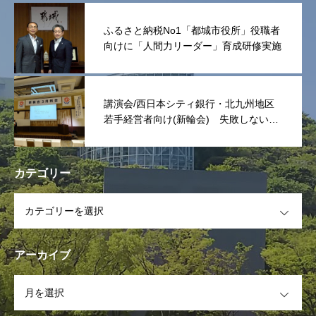
ふるさと納税No1「都城市役所」役職者
向けに「人間力リーダー」育成研修実施
講演会/西日本シティ銀行・北九州地区
若手経営者向け(新輪会) 失敗しない次
世代リーダーは「捨てる事」
カテゴリー
OPEN
アーカイブ
OPEN