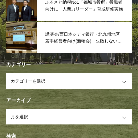
ふるさと納税No1「都城市役所」役職者
向けに「人間力リーダー」育成研修実施
講演会/西日本シティ銀行・北九州地区
若手経営者向け(新輪会) 失敗しない次
世代リーダーは「捨てる事」
カテゴリー
OPEN
アーカイブ
OPEN
検索