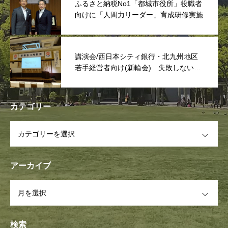
ふるさと納税No1「都城市役所」役職者
向けに「人間力リーダー」育成研修実施
講演会/西日本シティ銀行・北九州地区
若手経営者向け(新輪会) 失敗しない次
世代リーダーは「捨てる事」
カテゴリー
OPEN
アーカイブ
OPEN
検索