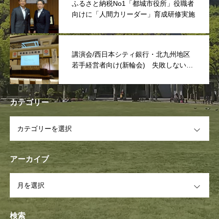
ふるさと納税No1「都城市役所」役職者
向けに「人間力リーダー」育成研修実施
講演会/西日本シティ銀行・北九州地区
若手経営者向け(新輪会) 失敗しない次
世代リーダーは「捨てる事」
カテゴリー
OPEN
アーカイブ
OPEN
検索