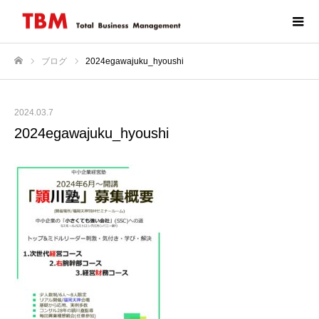
ブログ
2024egawajuku_hyoushi
ホーム
2024.03.7
2024egawajuku_hyoushi