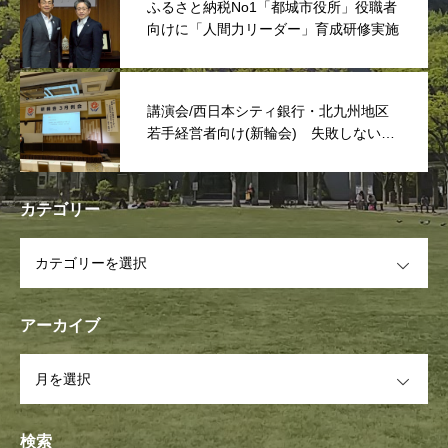
ふるさと納税No1「都城市役所」役職者
向けに「人間力リーダー」育成研修実施
講演会/西日本シティ銀行・北九州地区
若手経営者向け(新輪会) 失敗しない次
世代リーダーは「捨てる事」
カテゴリー
OPEN
アーカイブ
OPEN
検索