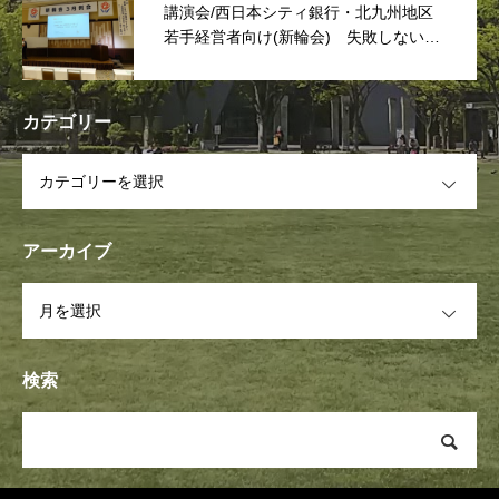
講演会/西日本シティ銀行・北九州地区
若手経営者向け(新輪会) 失敗しない次
世代リーダーは「捨てる事」
カテゴリー
OPEN
アーカイブ
OPEN
検索