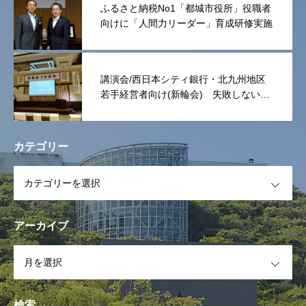
ふるさと納税No1「都城市役所」役職者
向けに「人間力リーダー」育成研修実施
講演会/西日本シティ銀行・北九州地区
若手経営者向け(新輪会) 失敗しない次
世代リーダーは「捨てる事」
カテゴリー
OPEN
アーカイブ
OPEN
検索